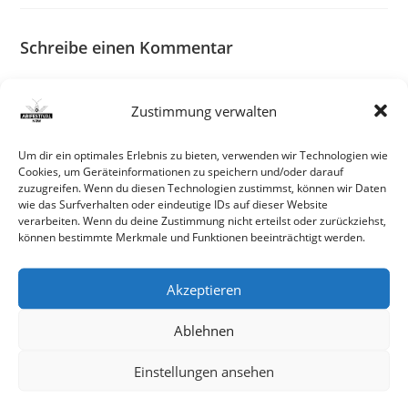
Schreibe einen Kommentar
Du musst
angemeldet
sein, um einen Kommentar abgeben
Zustimmung verwalten
zu können.
Um dir ein optimales Erlebnis zu bieten, verwenden wir Technologien wie
Pre
Cookies, um Geräteinformationen zu speichern und/oder darauf
zuzugreifen. Wenn du diesen Technologien zustimmst, können wir Daten
Es
wie das Surfverhalten oder eindeutige IDs auf dieser Website
to
verarbeiten. Wenn du deine Zustimmung nicht erteilst oder zurückziehst,
können bestimmte Merkmale und Funktionen beeinträchtigt werden.
Neueste Beiträge
clo
the
Hello world!
sea
Akzeptieren
pan
Ablehnen
Neueste Kommentare
Einstellungen ansehen
Archiv