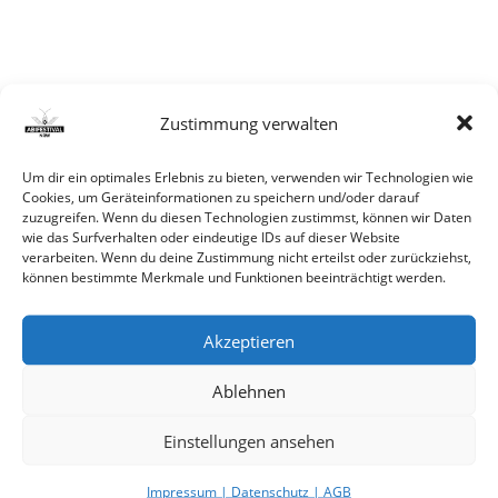
Zustimmung verwalten
Um dir ein optimales Erlebnis zu bieten, verwenden wir Technologien wie
Pre
Cookies, um Geräteinformationen zu speichern und/oder darauf
Es
zuzugreifen. Wenn du diesen Technologien zustimmst, können wir Daten
wie das Surfverhalten oder eindeutige IDs auf dieser Website
to
verarbeiten. Wenn du deine Zustimmung nicht erteilst oder zurückziehst,
Neueste Beiträge
clo
können bestimmte Merkmale und Funktionen beeinträchtigt werden.
the
Hello world!
sea
Akzeptieren
pan
Neueste Kommentare
Ablehnen
Einstellungen ansehen
Archiv
Impressum | Datenschutz | AGB
Januar 2020