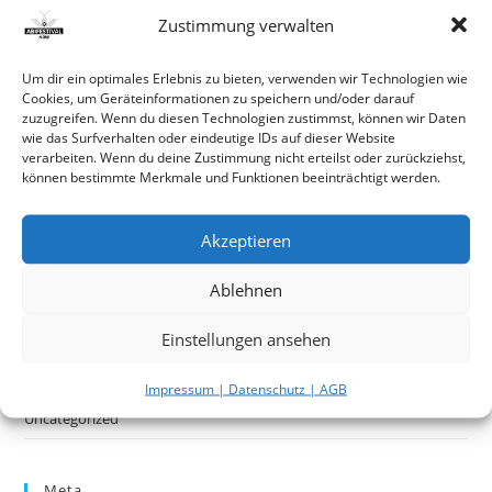
Es
Zustimmung verwalten
to
Neueste Beiträge
clo
Um dir ein optimales Erlebnis zu bieten, verwenden wir Technologien wie
the
Cookies, um Geräteinformationen zu speichern und/oder darauf
zuzugreifen. Wenn du diesen Technologien zustimmst, können wir Daten
Hello world!
sea
wie das Surfverhalten oder eindeutige IDs auf dieser Website
pan
verarbeiten. Wenn du deine Zustimmung nicht erteilst oder zurückziehst,
können bestimmte Merkmale und Funktionen beeinträchtigt werden.
Neueste Kommentare
Akzeptieren
Archiv
Ablehnen
Januar 2020
Einstellungen ansehen
Kategorien
Impressum | Datenschutz | AGB
Uncategorized
Meta